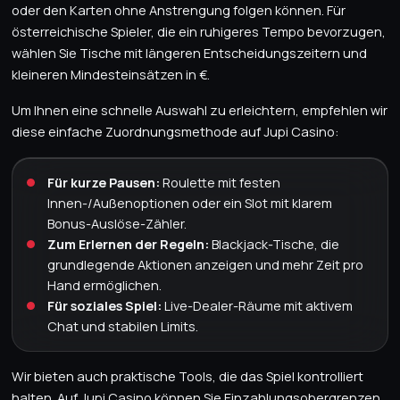
oder den Karten ohne Anstrengung folgen können. Für
österreichische Spieler, die ein ruhigeres Tempo bevorzugen,
wählen Sie Tische mit längeren Entscheidungszeitern und
kleineren Mindesteinsätzen in €.
Um Ihnen eine schnelle Auswahl zu erleichtern, empfehlen wir
diese einfache Zuordnungsmethode auf Jupi Casino:
Für kurze Pausen:
Roulette mit festen
Innen-/Außenoptionen oder ein Slot mit klarem
Bonus-Auslöse-Zähler.
Zum Erlernen der Regeln:
Blackjack-Tische, die
grundlegende Aktionen anzeigen und mehr Zeit pro
Hand ermöglichen.
Für soziales Spiel:
Live-Dealer-Räume mit aktivem
Chat und stabilen Limits.
Wir bieten auch praktische Tools, die das Spiel kontrolliert
halten. Auf Jupi Casino können Sie Einzahlungsobergrenzen,