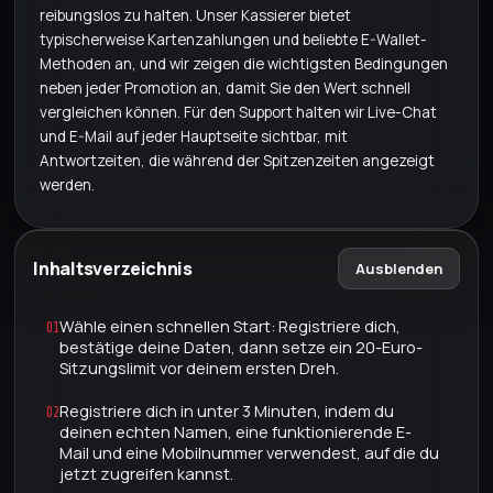
reibungslos zu halten. Unser Kassierer bietet
typischerweise Kartenzahlungen und beliebte E-Wallet-
Methoden an, und wir zeigen die wichtigsten Bedingungen
neben jeder Promotion an, damit Sie den Wert schnell
vergleichen können. Für den Support halten wir Live-Chat
und E-Mail auf jeder Hauptseite sichtbar, mit
Antwortzeiten, die während der Spitzenzeiten angezeigt
werden.
Inhaltsverzeichnis
Ausblenden
Wähle einen schnellen Start: Registriere dich,
01
bestätige deine Daten, dann setze ein 20-Euro-
Sitzungslimit vor deinem ersten Dreh.
Registriere dich in unter 3 Minuten, indem du
02
deinen echten Namen, eine funktionierende E-
Mail und eine Mobilnummer verwendest, auf die du
jetzt zugreifen kannst.