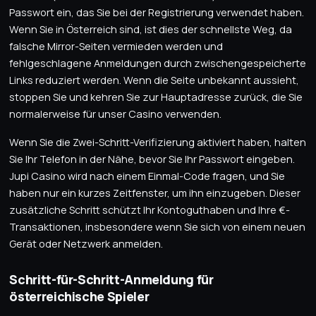
Passwort ein, das Sie bei der Registrierung verwendet haben.
Wenn Sie in Österreich sind, ist dies der schnellste Weg, da
falsche Mirror-Seiten vermieden werden und
fehlgeschlagene Anmeldungen durch zwischengespeicherte
Links reduziert werden. Wenn die Seite unbekannt aussieht,
stoppen Sie und kehren Sie zur Hauptadresse zurück, die Sie
normalerweise für unser Casino verwenden.
Wenn Sie die Zwei-Schritt-Verifizierung aktiviert haben, halten
Sie Ihr Telefon in der Nähe, bevor Sie Ihr Passwort eingeben.
Jupi Casino wird nach einem Einmal-Code fragen, und Sie
haben nur ein kurzes Zeitfenster, um ihn einzugeben. Dieser
zusätzliche Schritt schützt Ihr Kontoguthaben und Ihre €-
Transaktionen, insbesondere wenn Sie sich von einem neuen
Gerät oder Netzwerk anmelden.
Schritt-für-Schritt-Anmeldung für
österreichische Spieler