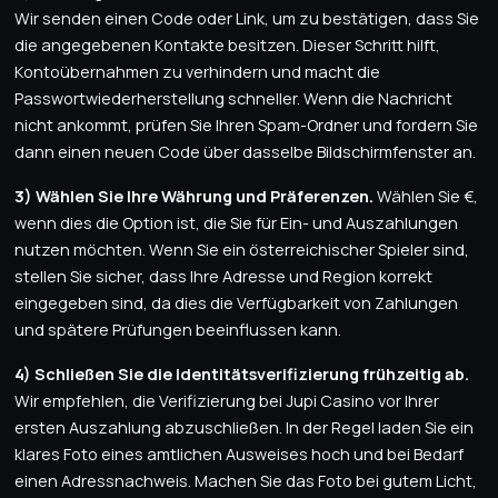
Wir senden einen Code oder Link, um zu bestätigen, dass Sie
die angegebenen Kontakte besitzen. Dieser Schritt hilft,
Kontoübernahmen zu verhindern und macht die
Passwortwiederherstellung schneller. Wenn die Nachricht
nicht ankommt, prüfen Sie Ihren Spam-Ordner und fordern Sie
dann einen neuen Code über dasselbe Bildschirmfenster an.
3) Wählen Sie Ihre Währung und Präferenzen.
Wählen Sie €,
wenn dies die Option ist, die Sie für Ein- und Auszahlungen
nutzen möchten. Wenn Sie ein österreichischer Spieler sind,
stellen Sie sicher, dass Ihre Adresse und Region korrekt
eingegeben sind, da dies die Verfügbarkeit von Zahlungen
und spätere Prüfungen beeinflussen kann.
4) Schließen Sie die Identitätsverifizierung frühzeitig ab.
Wir empfehlen, die Verifizierung bei Jupi Casino vor Ihrer
ersten Auszahlung abzuschließen. In der Regel laden Sie ein
klares Foto eines amtlichen Ausweises hoch und bei Bedarf
einen Adressnachweis. Machen Sie das Foto bei gutem Licht,