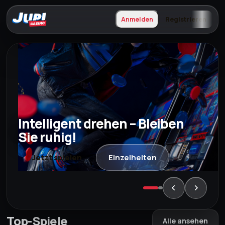
Anmelden
Registrieren
Intelligent drehen – Bleiben
Sie ruhig!
Jetzt spielen
Einzelheiten
Top-Spiele
Alle ansehen