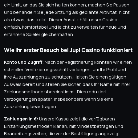
ein Limit, an das Sie sich halten können, machen Sie Pausen
und behandeln Sie jede Sitzung als geplante Aktivität, nicht
als etwas, das treibt. Dieser Ansatz hält unser Casino
einfach, komfortabel und leicht zu verwalten für neue und
erfahrene Spieler gleichermaßen.
Wie Ihr erster Besuch bei Jupi Casino funktioniert
Konto und Zugriff:
Nach der Registrierung könnten wir einen
schnellen Verifizierungsschritt verlangen, um Ihr Profil und
Ihre Auszahlungen zu schützen. Halten Sie einen gültigen
Ausweis bereit und stellen Sie sicher, dass Ihr Name mit Ihrer
Zahlungsmethode übereinstimmt. Dies reduziert
Verzögerungen später, insbesondere wenn Sie eine
Auszahlung beantragen.
Zahlungen in €:
Unsere Kassa zeigt die verfügbaren
Einzahlungsmethoden klar an, mit Mindestbeträgen und
Bearbeitungszeiten, die vor der Bestätigung angezeigt