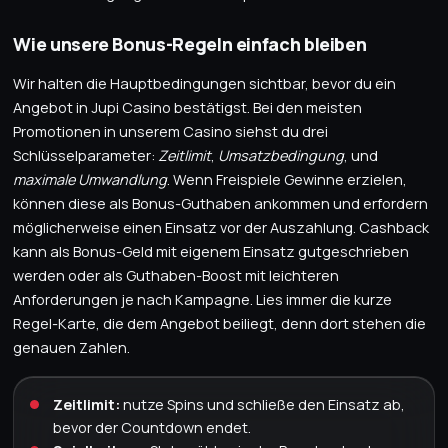
Wie unsere Bonus-Regeln einfach bleiben
Wir halten die Hauptbedingungen sichtbar, bevor du ein
Angebot in Jupi Casino bestätigst. Bei den meisten
Promotionen in unserem Casino siehst du drei
Schlüsselparameter:
Zeitlimit
,
Umsatzbedingung
, und
maximale Umwandlung
. Wenn Freispiele Gewinne erzielen,
können diese als Bonus-Guthaben ankommen und erfordern
möglicherweise einen Einsatz vor der Auszahlung. Cashback
kann als Bonus-Geld mit eigenem Einsatz gutgeschrieben
werden oder als Guthaben-Boost mit leichteren
Anforderungen je nach Kampagne. Lies immer die kurze
Regel-Karte, die dem Angebot beiliegt, denn dort stehen die
genauen Zahlen.
Zeitlimit:
nutze Spins und schließe den Einsatz ab,
bevor der Countdown endet.