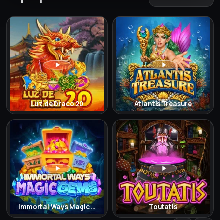
Luz de Draco 20
Atlantis Treasure
Immortal Ways Magic Gems
Toutatis